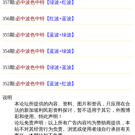
357期:
必中波色中特
【绿波+红波】
356期:
必中波色中特
【红波+蓝波】
355期:
必中波色中特
【蓝波+绿波】
354期:
必中波色中特
【蓝波+绿波】
353期:
必中波色中特
【绿波+蓝波】
352期:
必中波色中特
【蓝波+红波】
说明
本论坛所提供的内容、资料、图片和资讯，只应用在合
法的新加坡利民彩资料探讨，暂不适用于其它，外围博
彩和使用。特此声明！
论坛免责声明：以上所有广告内容均为赞助商提供，本
站不对其经营行为负责。浏览或使用者须自行承担有关