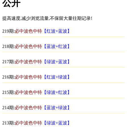
公开
提高速度,减少浏览流量,不保留大量往期记录!
219期:
必中波色中特
【红波+蓝波】
218期:
必中波色中特
【蓝波+红波】
217期:
必中波色中特
【绿波+蓝波】
216期:
必中波色中特
【红波+绿波】
215期:
必中波色中特
【绿波+红波】
214期:
必中波色中特
【蓝波+绿波】
213期:
必中波色中特
【绿波+蓝波】