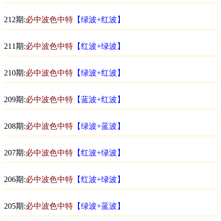
212期:
必中波色中特
【绿波+红波】
211期:
必中波色中特
【红波+绿波】
210期:
必中波色中特
【绿波+红波】
209期:
必中波色中特
【蓝波+红波】
208期:
必中波色中特
【绿波+蓝波】
207期:
必中波色中特
【红波+绿波】
206期:
必中波色中特
【红波+绿波】
205期:
必中波色中特
【绿波+蓝波】