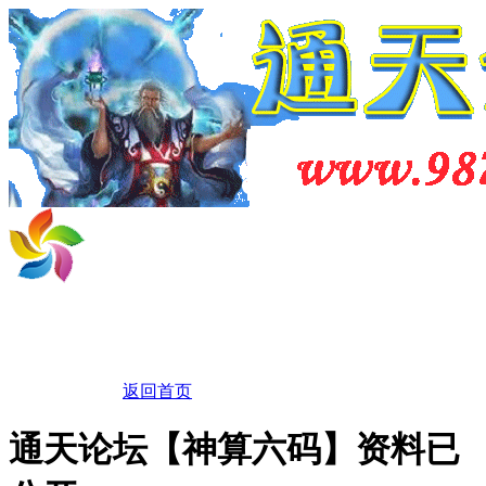
返回首页
通天论坛【神算六码】资料已